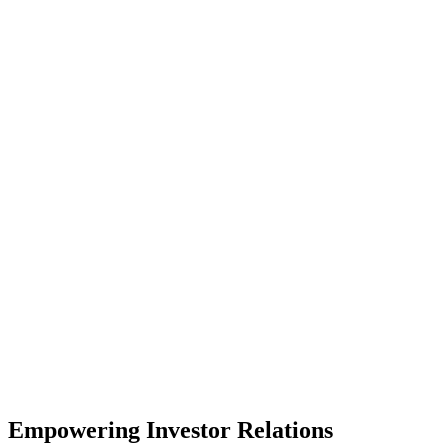
Guidance: mais do que projeções, estratégico para reduzir incertezas e fortalecer a
confiança do mercado
O guidance fortalece a transparência, reduz incertezas e aumenta a
confiança dos investidores ao comunicar de forma clara a estratégia
e as perspectivas futuras da empresa.
Cadastrar
Empowering Investor Relations