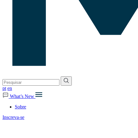
pt
en
What’s New
Sobre
Inscreva-se